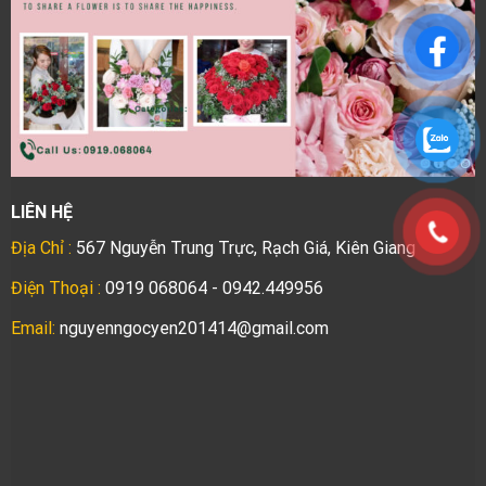
LIÊN HỆ
Địa Chỉ :
567 Nguyễn Trung Trực, Rạch Giá, Kiên Giang
Điện Thoại :
0919 068064 - 0942.449956
Email:
nguyenngocyen201414@gmail.com