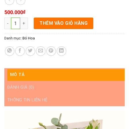
500.000
₫
Tặng Bó Hoa Rạch Giá- Khung Trời Xanh số lượng
THÊM VÀO GIỎ HÀNG
Danh mục:
Bó Hoa
MÔ TẢ
ĐÁNH GIÁ (0)
THÔNG TIN LIÊN HỆ