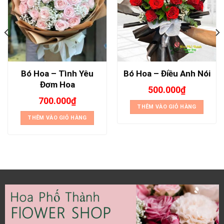
Bó Hoa – Tình Yêu
Bó Hoa – Điều Anh Nói
Đơm Hoa
500.000
₫
700.000
₫
THÊM VÀO GIỎ HÀNG
THÊM VÀO GIỎ HÀNG