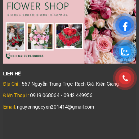
LIÊN HỆ
Địa Chỉ :
567 Nguyễn Trung Trực, Rạch Giá, Kiên Giang
Điện Thoại :
0919 068064 - 0942.449956
Email:
nguyenngocyen201414@gmail.com