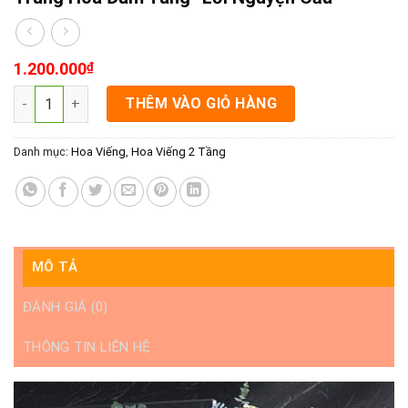
1.200.000
₫
Tràng Hoa Đám Tang- Lời Nguyện Cầu số lượng
THÊM VÀO GIỎ HÀNG
Danh mục:
Hoa Viếng
,
Hoa Viếng 2 Tầng
MÔ TẢ
ĐÁNH GIÁ (0)
THÔNG TIN LIÊN HỆ