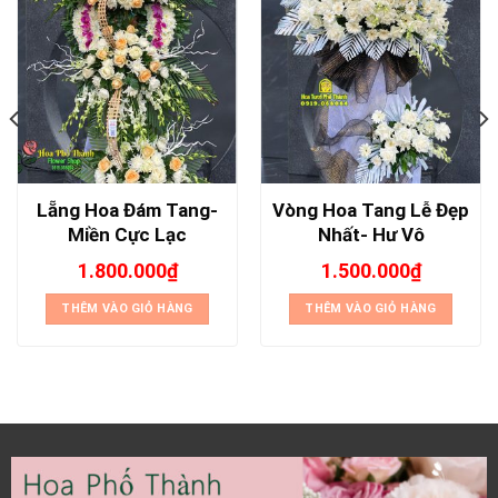
Lẵng Hoa Đám Tang-
Vòng Hoa Tang Lễ Đẹp
Miền Cực Lạc
Nhất- Hư Vô
1.800.000
₫
1.500.000
₫
THÊM VÀO GIỎ HÀNG
THÊM VÀO GIỎ HÀNG