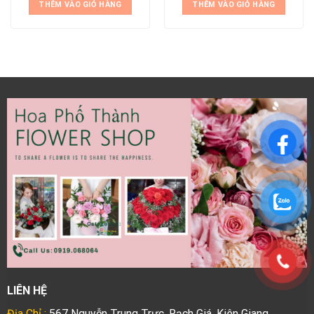
THÊM VÀO GIỎ HÀNG
THÊM VÀO GIỎ HÀNG
LIÊN HỆ
Địa Chỉ :
567 Nguyễn Trung Trực, Rạch Giá, Kiên Giang