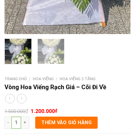
TRANG CHỦ
/
HOA VIẾNG
/
HOA VIẾNG 2 TẦNG
Vòng Hoa Viếng Rạch Giá – Cõi Đi Về
₫
1.200.000
₫
1.500.000
Vòng Hoa Viếng Rạch Giá - Cõi Đi Về số lượng
THÊM VÀO GIỎ HÀNG