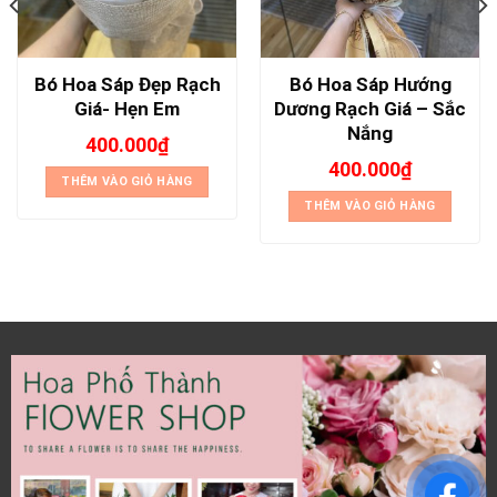
Bó Hoa Sáp Đẹp Rạch
Bó Hoa Sáp Hướng
Giá- Hẹn Em
Dương Rạch Giá – Sắc
Nắng
400.000
₫
400.000
₫
THÊM VÀO GIỎ HÀNG
THÊM VÀO GIỎ HÀNG