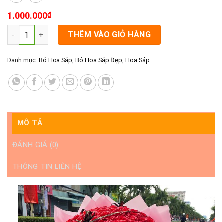
1.000.000
₫
Bó Hoa Sáp Đẹp Rạch Giá Kiên Giang - Tình Yêu Vĩnh Cửu số l
THÊM VÀO GIỎ HÀNG
Danh mục:
Bó Hoa Sáp
,
Bó Hoa Sáp Đẹp
,
Hoa Sáp
MÔ TẢ
ĐÁNH GIÁ (0)
THÔNG TIN LIÊN HỆ