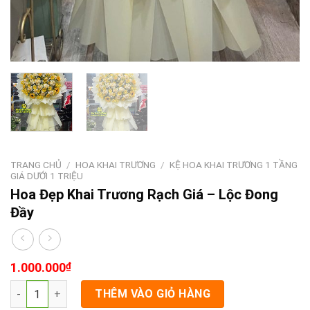
TRANG CHỦ
/
HOA KHAI TRƯƠNG
/
KỆ HOA KHAI TRƯƠNG 1 TẦNG
GIÁ DƯỚI 1 TRIỆU
Hoa Đẹp Khai Trương Rạch Giá – Lộc Đong
Đầy
1.000.000
₫
Hoa Đẹp Khai Trương Rạch Giá - Lộc Đong Đầy số lượng
THÊM VÀO GIỎ HÀNG