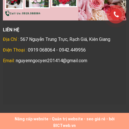
LIÊN HỆ
Địa Chỉ :
567 Nguyễn Trung Trực, Rạch Giá, Kiên Giang
Điện Thoại :
0919 068064 - 0942.449956
Email:
nguyenngocyen201414@gmail.com
Nâng cấp website
-
Quản trị website
-
seo giá rẻ
- bởi
BICTweb.vn