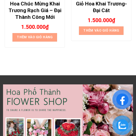
Hoa Chúc Mừng Khai
Giỏ Hoa Khai Trương-
Trương Rạch Giá – Đại
Đại Cát
Thành Công Mới
1.500.000
₫
1.500.000
₫
THÊM VÀO GIỎ HÀNG
THÊM VÀO GIỎ HÀNG