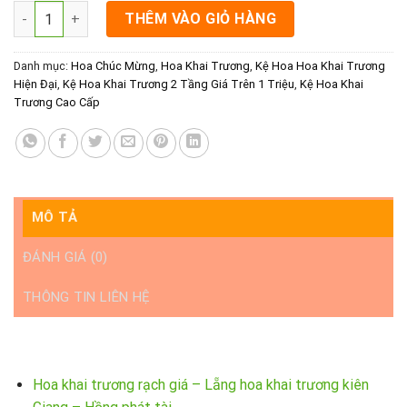
Kệ Hoa Khai Trương Rạch Giá- Công Danh số lượng
THÊM VÀO GIỎ HÀNG
Danh mục:
Hoa Chúc Mừng
,
Hoa Khai Trương
,
Kệ Hoa Hoa Khai Trương
Hiện Đại
,
Kệ Hoa Khai Trương 2 Tầng Giá Trên 1 Triệu
,
Kệ Hoa Khai
Trương Cao Cấp
MÔ TẢ
ĐÁNH GIÁ (0)
THÔNG TIN LIÊN HỆ
Hoa khai trương rạch giá – Lẵng hoa khai trương kiên