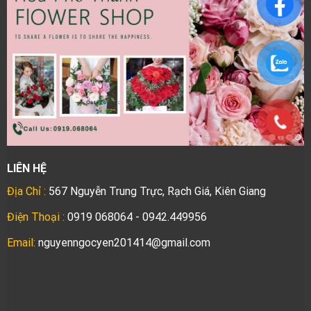
LIÊN HỆ
Địa Chỉ :
567 Nguyễn Trung Trực, Rạch Giá, Kiên Giang
Điện Thoại :
0919 068064 - 0942.449956
Email:
nguyenngocyen201414@gmail.com