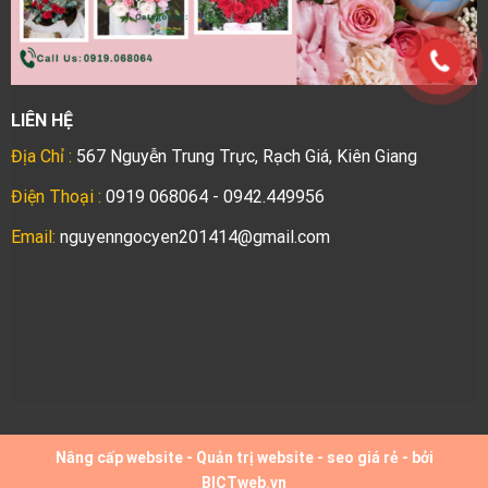
LIÊN HỆ
Địa Chỉ :
567 Nguyễn Trung Trực, Rạch Giá, Kiên Giang
Điện Thoại :
0919 068064 - 0942.449956
Email:
nguyenngocyen201414@gmail.com
Nâng cấp website
-
Quản trị website
-
seo giá rẻ
- bởi
BICTweb.vn