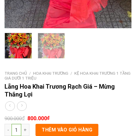
TRANG CHỦ
/
HOA KHAI TRƯƠNG
/
KỆ HOA KHAI TRƯƠNG 1 TẦNG
GIÁ DƯỚI 1 TRIỆU
Lẵng Hoa Khai Trương Rạch Giá – Mừng
Thắng Lợi
₫
800.000
₫
900.000
Lẵng Hoa Khai Trương Rạch Giá - Mừng Thắng Lợi số lượng
THÊM VÀO GIỎ HÀNG