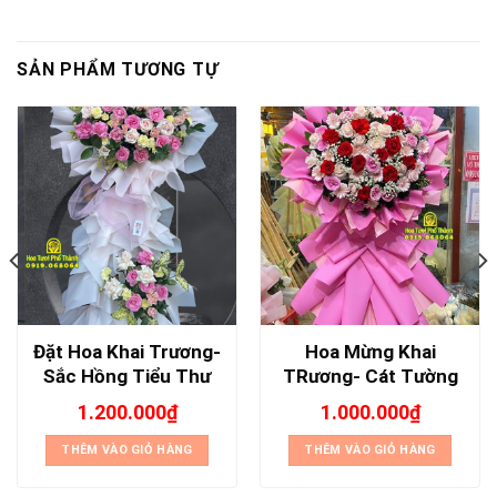
SẢN PHẨM TƯƠNG TỰ
Đặt Hoa Khai Trương-
Hoa Mừng Khai
Sắc Hồng Tiểu Thư
TRương- Cát Tường
1.200.000
₫
1.000.000
₫
THÊM VÀO GIỎ HÀNG
THÊM VÀO GIỎ HÀNG