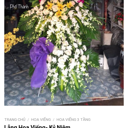
TRANG CHỦ
/
HOA VIẾNG
/
HOA VIẾNG 3 TẦNG
Lẵng Hoa Viếng- Kỷ Niệm