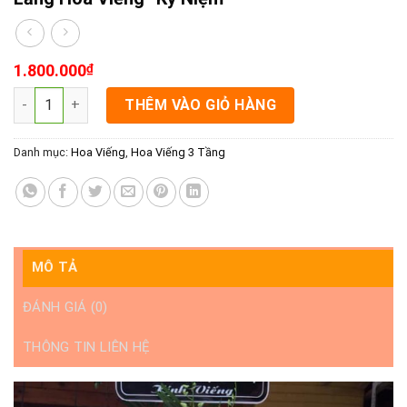
1.800.000
₫
Lẵng Hoa Viếng- Kỷ Niệm số lượng
THÊM VÀO GIỎ HÀNG
Danh mục:
Hoa Viếng
,
Hoa Viếng 3 Tầng
MÔ TẢ
ĐÁNH GIÁ (0)
THÔNG TIN LIÊN HỆ