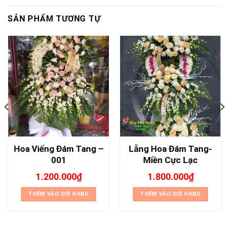
SẢN PHẨM TƯƠNG TỰ
Hoa Viếng Đám Tang –
Lẵng Hoa Đám Tang-
001
Miền Cực Lạc
1.200.000
₫
1.800.000
₫
THÊM VÀO GIỎ HÀNG
THÊM VÀO GIỎ HÀNG