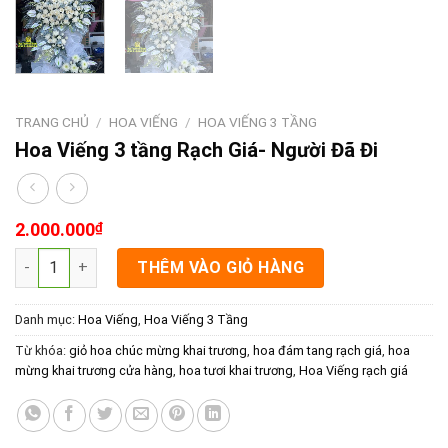
TRANG CHỦ
/
HOA VIẾNG
/
HOA VIẾNG 3 TẦNG
Hoa Viếng 3 tầng Rạch Giá- Người Đã Đi
2.000.000
₫
Hoa Viếng 3 tầng Rạch Giá- Người Đã Đi số lượng
THÊM VÀO GIỎ HÀNG
Danh mục:
Hoa Viếng
,
Hoa Viếng 3 Tầng
Từ khóa:
giỏ hoa chúc mừng khai trương
,
hoa đám tang rạch giá
,
hoa
mừng khai trương cửa hàng
,
hoa tươi khai trương
,
Hoa Viếng rạch giá