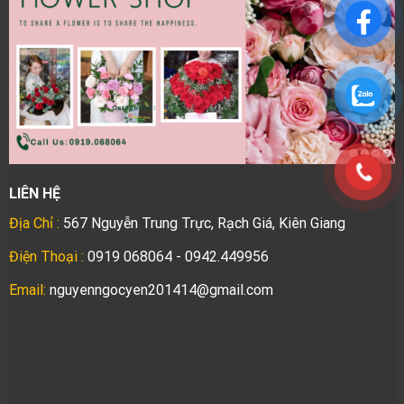
LIÊN HỆ
Địa Chỉ :
567 Nguyễn Trung Trực, Rạch Giá, Kiên Giang
Điện Thoại :
0919 068064 - 0942.449956
Email:
nguyenngocyen201414@gmail.com