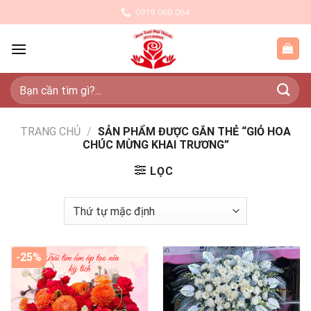
Skip
0919.068.064
to
content
Tìm
kiếm:
TRANG CHỦ
/
SẢN PHẨM ĐƯỢC GẮN THẺ “GIỎ HOA
CHÚC MỪNG KHAI TRƯƠNG”
LỌC
-25%