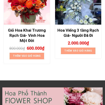
Giỏ Hoa Khai Trương
Hoa Viếng 3 tầng Rạch
Rạch Giá- Vinh Hoa
Giá- Người Đã Đi
Một Đời
2.000.000
₫
600.000
₫
800.000
₫
THÊM VÀO GIỎ HÀNG
THÊM VÀO GIỎ HÀNG