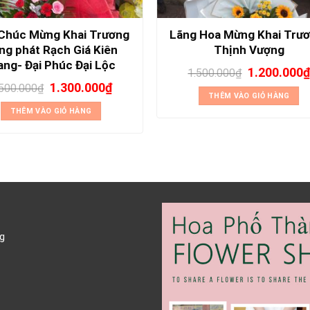
Chúc Mừng Khai Trương
Lãng Hoa Mừng Khai Trư
ng phát Rạch Giá Kiên
Thịnh Vượng
ang- Đại Phúc Đại Lộc
1.200.000
1.500.000
₫
1.300.000
₫
.500.000
₫
THÊM VÀO GIỎ HÀNG
THÊM VÀO GIỎ HÀNG
g