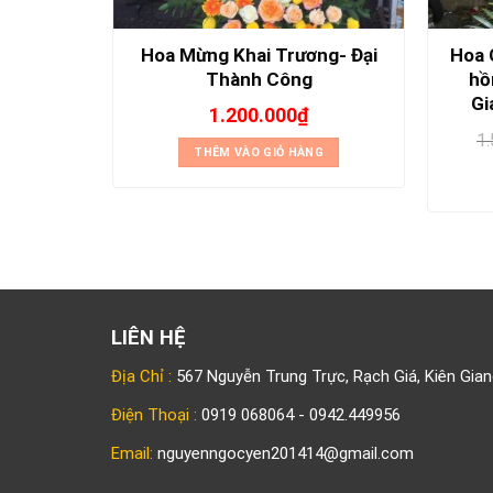
 Hòa Với
Hoa Mừng Khai Trương- Đại
Hoa 
Thành Công
hồ
Gi
1.200.000
₫
1
NG
THÊM VÀO GIỎ HÀNG
LIÊN HỆ
Địa Chỉ :
567 Nguyễn Trung Trực, Rạch Giá, Kiên Gian
Điện Thoại :
0919 068064 - 0942.449956
Email:
nguyenngocyen201414@gmail.com