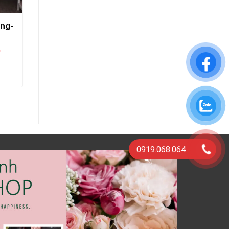
ơng-
Hoa Mừng Khai Trương- Đại
Phúc
₫
1.300.000
₫
1.500.000
₫
THÊM VÀO GIỎ HÀNG
0919.068.064