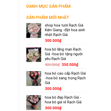
DANH MỤC SẢN PHẨM
SẢN PHẨM MỚI NHẤT
shop hoa tươi Rạch Giá
Kiên Giang -đặt hoa sinh
nhật Rạch Giá
300.000
₫
hoa bó lãng mạn Rạch
Giá -hoa bó tặng người
yêu Rạch Giá
500.000
₫
350.000
₫
hoa bó cao cấp Rạch Giá
-hoa bó sang trọng Rạch
Giá
300.000
₫
hoa bó đẹp Rạch Giá -
hoa bó giá rẻ Rạch Giá
300.000
₫