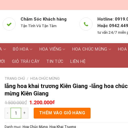
Chăm Sóc Khách hàng
Hotline: 0919.
Hoặc 0942.449
Tận Tình Và Tận Tâm
tư vấn 24/7 miễn 
A
BÓ HOA
HOA VIẾNG
HOA CHÚC MỪNG
HOA 
ƯỚI
GIỎ TRÁI CÂY
TIN TỨC
LIÊN HỆ
TRANG CHỦ
/
HOA CHÚC MỪNG
lẵng hoa khai trương Kiên Giang -lẵng hoa chúc
mừng Kiên Giang
₫
1.200.000
₫
1.500.000
lẵng hoa khai trương Kiên Giang -lẵng hoa chúc mừng Kiên Giang số
THÊM VÀO GIỎ HÀNG
Danh mục:
Hoa Chúc Mừng
,
Hoa Khai Trương