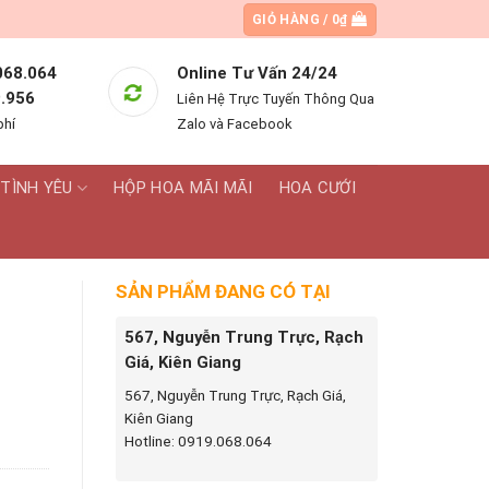
GIỎ HÀNG /
0
₫
068.064
Online Tư Vấn 24/24
.956
Liên Hệ Trực Tuyến Thông Qua
phí
Zalo và Facebook
TÌNH YÊU
HỘP HOA MÃI MÃI
HOA CƯỚI
SẢN PHẨM ĐANG CÓ TẠI
567, Nguyễn Trung Trực, Rạch
Giá, Kiên Giang
567, Nguyễn Trung Trực, Rạch Giá,
Kiên Giang
 lượng
Hotline: 0919.068.064